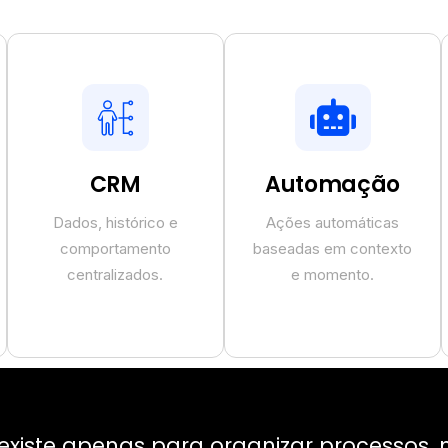
CRM
Automação
Dados, histórico e
Ações automáticas
comportamento
baseadas em contexto
centralizados.
e momento.
 existe apenas para organizar processos,