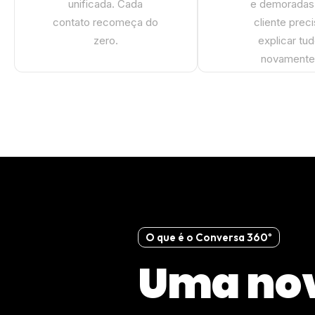
unificada. Cada
e demoradas
contato recomeça do
cliente prec
zero.
explicar tu
novamente
O que é o Conversa 360º
Uma no