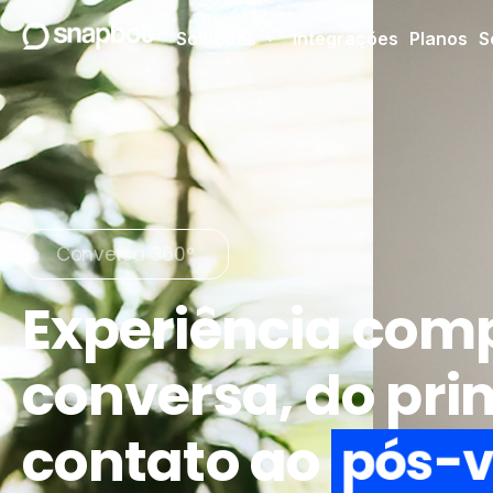
Soluções
Integrações
Planos
S
Conversa 360°
Experiência comp
conversa, do pri
contato ao
p
ó
s
-