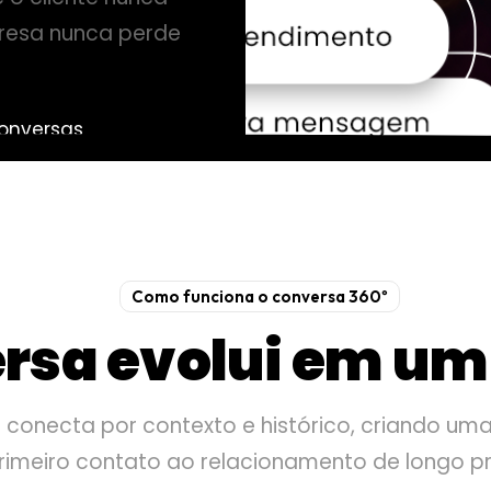
presa nunca perde
conversas
to em tempo real
tencializado por IA
Como funciona o conversa 360º
rsa evolui em u
conecta por contexto e histórico, criando uma
rimeiro contato ao relacionamento de longo pr