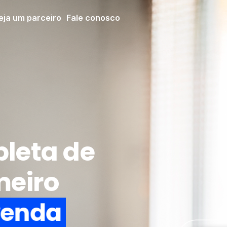
eja um parceiro
Fale conosco
leta de
meiro
e
n
d
a
v