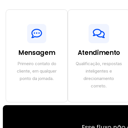
Mensagem
Atendimento
Primeiro contato do
Qualificação, respostas
cliente, em qualquer
inteligentes e
ponto da jornada.
direcionamento
correto.
Esse fluxo não