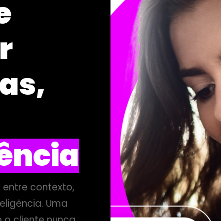
e
r
as,
iência
 entre contexto,
teligência. Uma
 o cliente nunca