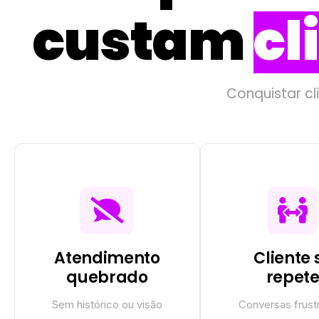
custam
cl
Conquistar cli
Atendimento
Cliente 
quebrado
repet
Sem histórico ou visão
Conversas frust