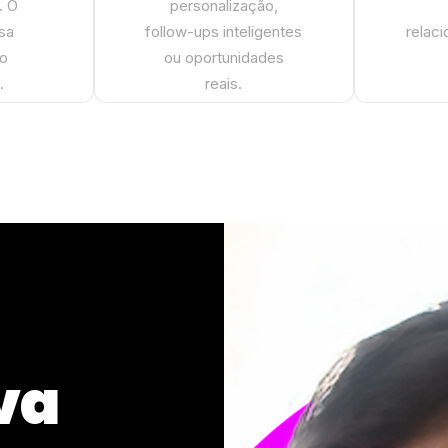
. O
personalização,
isa
follow-ups inteligentes
relac
do
ou oportunidades
.
reais.
va