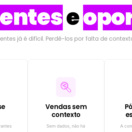
ientes
e
opo
entes já é difícil. Perdê-los por falta de context
x
se
Vendas sem
P
e
contexto
e
rantes
Sem dados, não há
A con