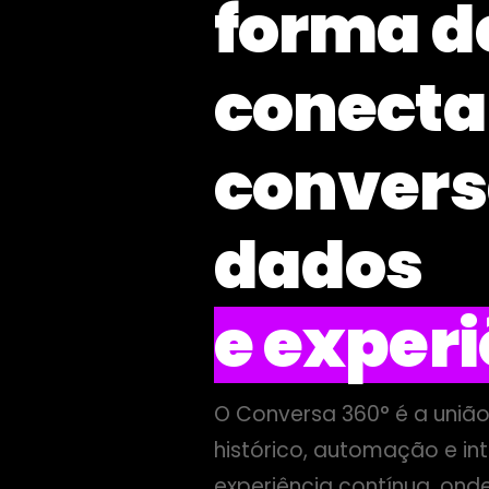
forma d
conecta
convers
dados
e exper
O Conversa 360° é a união
histórico, automação e in
experiência contínua, onde