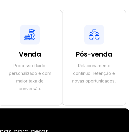
Venda
Pós-venda
Processo fluido,
Relacionamento
personalizado e com
contínuo, retenção e
maior taxa de
novas oportunidades.
conversão.
 mas para gerar