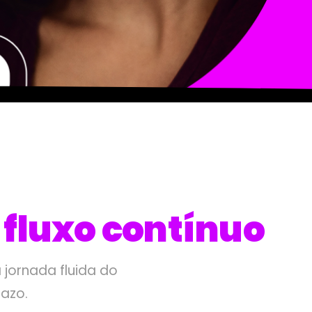
m
fluxo contínuo
 jornada fluida do
azo.