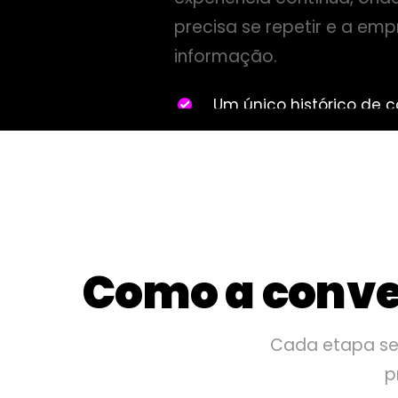
precisa se repetir e a em
informação.
Um único histórico de 
Automação com contex
Atendimento humano po
Quero saber mais
Como a conve
Cada etapa se 
p