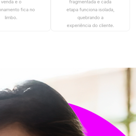
venda e o
fragmentada e cada
ionamento fica no
etapa funciona isolada,
limbo.
quebrando a
experiência do cliente.