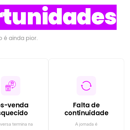
rtunidades
o é ainda pior.
ós-venda
Falta de
squecido
continuidade
versa termina na
A jornada é