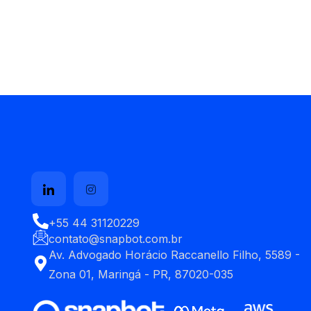
+55 44 31120229
contato@snapbot.com.br
Av. Advogado Horácio Raccanello Filho, 5589 -
Zona 01, Maringá - PR, 87020-035