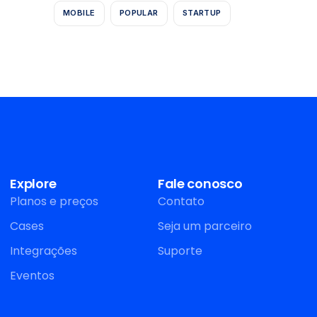
MOBILE
POPULAR
STARTUP
Explore
Fale conosco
Planos e preços
Contato
Cases
Seja um parceiro
Integrações
Suporte
Eventos