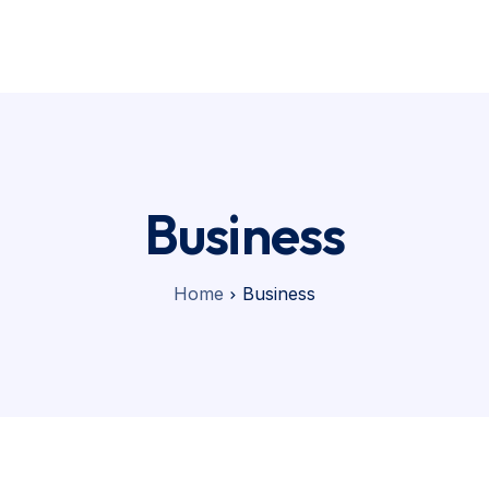
eja um parceiro
Fale conosco
Business
Home
Business