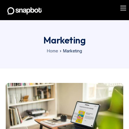
Soluções
Integrações
Marketing
Planos
Home
Marketing
Seja um parceiro
Fale conosco