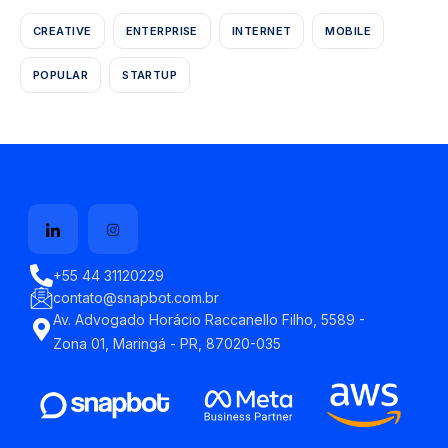
CREATIVE
ENTERPRISE
INTERNET
MOBILE
POPULAR
STARTUP
+55 44 31120229
contato@snapbot.com.br
Av. Advogado Horácio Raccanello Filho, 5589 -
Zona 01, Maringá - PR, 87020-035